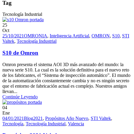
Tag
Tecnología Industrial
25
Oct
25/10/2021
OMRON
IA
,
Inteligencia Artificial
,
OMRON
,
S10
,
STI
Valtek
,
Tecnología Industrial
S10 de Omron
Omron presenta el sistema AOI 3D más avanzado del mundo: la
nueva serie S10. La cual es la solución definitiva para el nuevo reto
de los fabricantes, el “Sistema de inspección automático”. El mundo
de la automatización constantemente cambia y no es ningún secreto
que el entorno de fabricación actual es complejo. Nuestros amigos
llevan...
Continúe Leyendo
04
Ene
04/01/2021
Blog
2021
,
Propósitos Año Nuevo
,
STI Valtek
,
Tecnología
,
Tecnología Industrial
,
Valencia