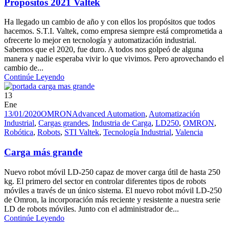
Propósitos 2021 Valtek
Ha llegado un cambio de año y con ellos los propósitos que todos
hacemos. S.T.I. Valtek, como empresa siempre está comprometida a
ofrecerte lo mejor en tecnología y automatización industrial.
Sabemos que el 2020, fue duro. A todos nos golpeó de alguna
manera y nadie esperaba vivir lo que vivimos. Pero aprovechando el
cambio de...
Continúe Leyendo
13
Ene
13/01/2020
OMRON
Advanced Automation
,
Automatización
Industrial
,
Cargas grandes
,
Industria de Carga
,
LD250
,
OMRON
,
Robótica
,
Robots
,
STI Valtek
,
Tecnología Industrial
,
Valencia
Carga más grande
Nuevo robot móvil LD-250 capaz de mover carga útil de hasta 250
kg. El primero del sector en controlar diferentes tipos de robots
móviles a través de un único sistema. El nuevo robot móvil LD-250
de Omron, la incorporación más reciente y resistente a nuestra serie
LD de robots móviles. Junto con el administrador de...
Continúe Leyendo