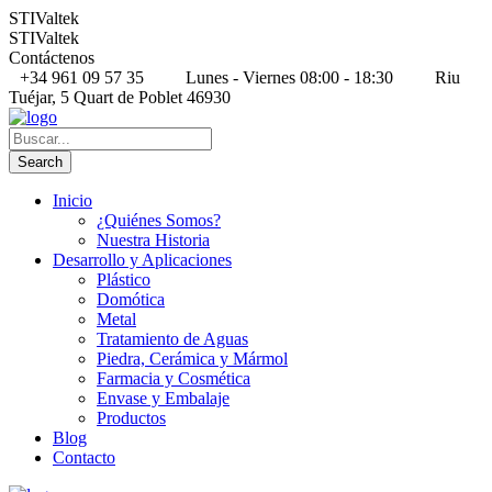
STIValtek
STIValtek
Contáctenos
+34 961 09 57 35
Lunes - Viernes 08:00 - 18:30
Riu
Tuéjar, 5 Quart de Poblet 46930
Inicio
¿Quiénes Somos?
Nuestra Historia
Desarrollo y Aplicaciones
Plástico
Domótica
Metal
Tratamiento de Aguas
Piedra, Cerámica y Mármol
Farmacia y Cosmética
Envase y Embalaje
Productos
Blog
Contacto