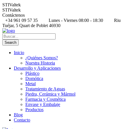
STIValtek
STIValtek
Contáctenos
+34 961 09 57 35
Lunes - Viernes 08:00 - 18:30
Riu
Tuéjar, 5 Quart de Poblet 46930
Inicio
¿Quiénes Somos?
Nuestra Historia
Desarrollo y Aplicaciones
Plástico
Domótica
Metal
Tratamiento de Aguas
Piedra, Cerámica y Mármol
Farmacia y Cosmética
Envase y Embalaje
Productos
Blog
Contacto