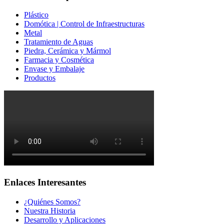
Plástico
Domótica | Control de Infraestructuras
Metal
Tratamiento de Aguas
Piedra, Cerámica y Mármol
Farmacia y Cosmética
Envase y Embalaje
Productos
Enlaces Interesantes
¿Quiénes Somos?
Nuestra Historia
Desarrollo y Aplicaciones