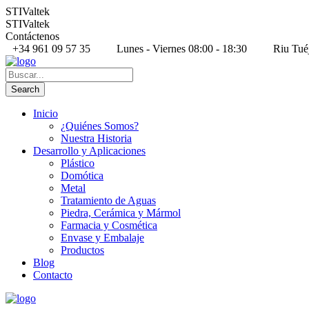
STIValtek
STIValtek
Contáctenos
+34 961 09 57 35
Lunes - Viernes 08:00 - 18:30
Riu Tué
Inicio
¿Quiénes Somos?
Nuestra Historia
Desarrollo y Aplicaciones
Plástico
Domótica
Metal
Tratamiento de Aguas
Piedra, Cerámica y Mármol
Farmacia y Cosmética
Envase y Embalaje
Productos
Blog
Contacto