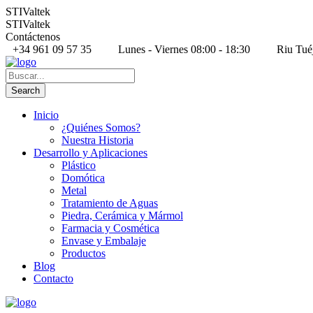
STIValtek
STIValtek
Contáctenos
+34 961 09 57 35
Lunes - Viernes 08:00 - 18:30
Riu Tué
Inicio
¿Quiénes Somos?
Nuestra Historia
Desarrollo y Aplicaciones
Plástico
Domótica
Metal
Tratamiento de Aguas
Piedra, Cerámica y Mármol
Farmacia y Cosmética
Envase y Embalaje
Productos
Blog
Contacto