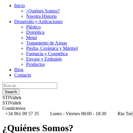
Inicio
¿Quiénes Somos?
Nuestra Historia
Desarrollo y Aplicaciones
Plástico
Domótica
Metal
Tratamiento de Aguas
Piedra, Cerámica y Mármol
Farmacia y Cosmética
Envase y Embalaje
Productos
Blog
Contacto
STIValtek
STIValtek
Contáctenos
+34 961 09 57 35
Lunes - Viernes 08:00 - 18:30
Riu Tué
¿Quiénes Somos?