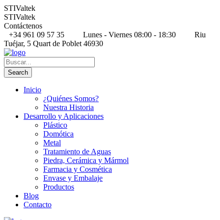
STIValtek
STIValtek
Contáctenos
+34 961 09 57 35
Lunes - Viernes 08:00 - 18:30
Riu
Tuéjar, 5 Quart de Poblet 46930
Inicio
¿Quiénes Somos?
Nuestra Historia
Desarrollo y Aplicaciones
Plástico
Domótica
Metal
Tratamiento de Aguas
Piedra, Cerámica y Mármol
Farmacia y Cosmética
Envase y Embalaje
Productos
Blog
Contacto