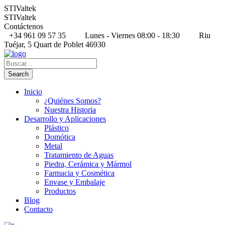
STIValtek
STIValtek
Contáctenos
+34 961 09 57 35
Lunes - Viernes 08:00 - 18:30
Riu
Tuéjar, 5 Quart de Poblet 46930
Inicio
¿Quiénes Somos?
Nuestra Historia
Desarrollo y Aplicaciones
Plástico
Domótica
Metal
Tratamiento de Aguas
Piedra, Cerámica y Mármol
Farmacia y Cosmética
Envase y Embalaje
Productos
Blog
Contacto