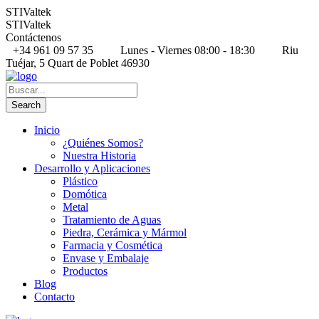
STIValtek
STIValtek
Contáctenos
+34 961 09 57 35
Lunes - Viernes 08:00 - 18:30
Riu
Tuéjar, 5 Quart de Poblet 46930
Inicio
¿Quiénes Somos?
Nuestra Historia
Desarrollo y Aplicaciones
Plástico
Domótica
Metal
Tratamiento de Aguas
Piedra, Cerámica y Mármol
Farmacia y Cosmética
Envase y Embalaje
Productos
Blog
Contacto