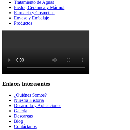
Tratamiento de Aguas
Piedra, Cerámica y Mármol
Farmacia y Cosmética
Envase y Embalaje
Productos
Enlaces Interesantes
¿Quiénes Somos?
Nuestra Historia
Desarrollo y Aplicaciones
Galeria
Descargas
Blog
Contáctanos