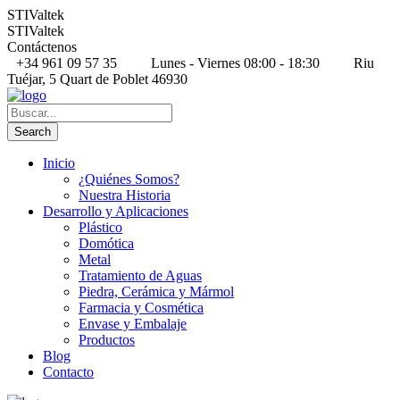
STIValtek
STIValtek
Contáctenos
+34 961 09 57 35
Lunes - Viernes 08:00 - 18:30
Riu
Tuéjar, 5 Quart de Poblet 46930
Inicio
¿Quiénes Somos?
Nuestra Historia
Desarrollo y Aplicaciones
Plástico
Domótica
Metal
Tratamiento de Aguas
Piedra, Cerámica y Mármol
Farmacia y Cosmética
Envase y Embalaje
Productos
Blog
Contacto