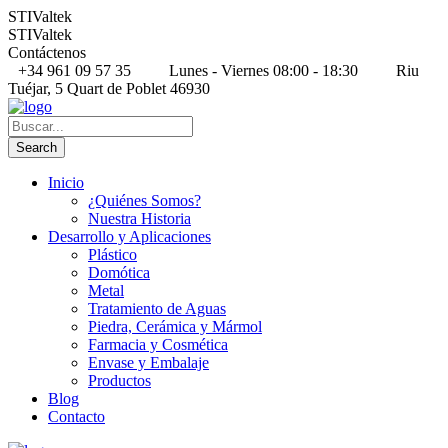
STIValtek
STIValtek
Contáctenos
+34 961 09 57 35
Lunes - Viernes 08:00 - 18:30
Riu
Tuéjar, 5 Quart de Poblet 46930
Inicio
¿Quiénes Somos?
Nuestra Historia
Desarrollo y Aplicaciones
Plástico
Domótica
Metal
Tratamiento de Aguas
Piedra, Cerámica y Mármol
Farmacia y Cosmética
Envase y Embalaje
Productos
Blog
Contacto