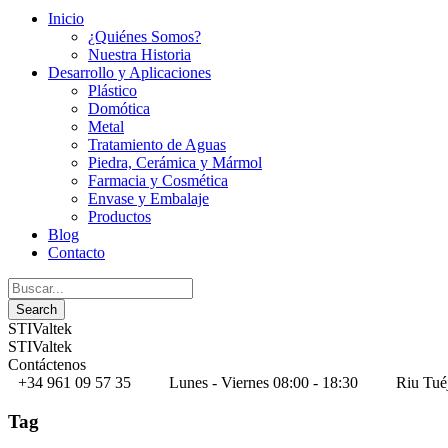
Inicio
¿Quiénes Somos?
Nuestra Historia
Desarrollo y Aplicaciones
Plástico
Domótica
Metal
Tratamiento de Aguas
Piedra, Cerámica y Mármol
Farmacia y Cosmética
Envase y Embalaje
Productos
Blog
Contacto
STIValtek
STIValtek
Contáctenos
+34 961 09 57 35
Lunes - Viernes 08:00 - 18:30
Riu Tué
Tag