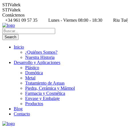
STIValtek
STIValtek
Contáctenos
+34 961 09 57 35
Lunes - Viernes 08:00 - 18:30
Riu Tué
Inicio
¿Quiénes Somos?
Nuestra Historia
Desarrollo y Aplicaciones
Plástico
Domótica
Metal
Tratamiento de Aguas
Piedra, Cerámica y Mármol
Farmacia y Cosmética
Envase y Embalaje
Productos
Blog
Contacto