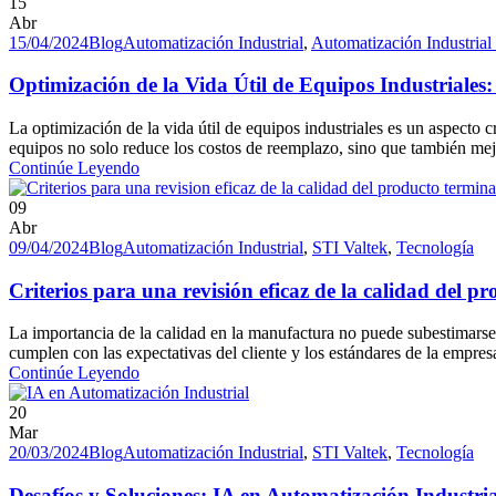
15
Abr
15/04/2024
Blog
Automatización Industrial
,
Automatización Industrial
Optimización de la Vida Útil de Equipos Industriales: 
La optimización de la vida útil de equipos industriales es un aspecto
equipos no solo reduce los costos de reemplazo, sino que también mejora
Continúe Leyendo
09
Abr
09/04/2024
Blog
Automatización Industrial
,
STI Valtek
,
Tecnología
Criterios para una revisión eficaz de la calidad del 
La importancia de la calidad en la manufactura no puede subestimarse.
cumplen con las expectativas del cliente y los estándares de la empre
Continúe Leyendo
20
Mar
20/03/2024
Blog
Automatización Industrial
,
STI Valtek
,
Tecnología
Desafíos y Soluciones: IA en Automatización Industria