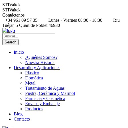
STIValtek
STIValtek
Contáctenos
+34 961 09 57 35
Lunes - Viernes 08:00 - 18:30
Riu
Tuéjar, 5 Quart de Poblet 46930
Inicio
¿Quiénes Somos?
Nuestra Historia
Desarrollo y Aplicaciones
Plástico
Domótica
Metal
Tratamiento de Aguas
Piedra, Cerámica y Mármol
Farmacia y Cosmética
Envase y Embalaje
Productos
Blog
Contacto