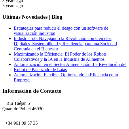
3 years ago
3 years ago
Ultimas Novedades | Blog
Estrategias para reducir el riesgo con un software de
visualización industrial
Industria 5.0: Navegando la Revolución con Gemelos
Digitales, Sostenibilidad y Resiliencia para una Sociedad
Centrada en el Bienestar
Maximizando la Eficiencia: El Poder de los Robots
Colaborativos y la IA en la Industria de Alimentos
Automatización en el Sector Alimentación: La Revolución del
Robot de Paletizado de Latas
Automatización Flexible: Optimizando la Eficiencia en tu
Empresa
Información de Contacto
Riu Tuéjar, 5
Quart de Poblet 46930
+34 961 09 57 35