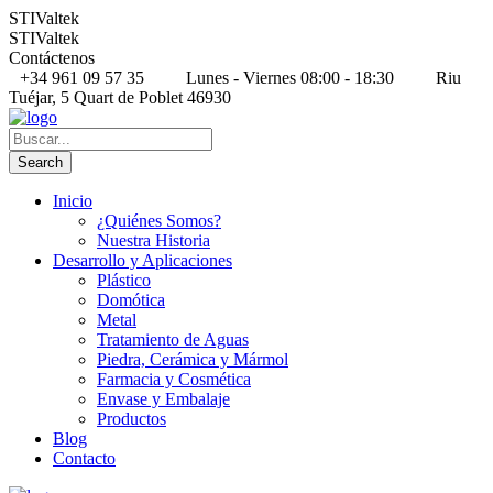
STIValtek
STIValtek
Contáctenos
+34 961 09 57 35
Lunes - Viernes 08:00 - 18:30
Riu
Tuéjar, 5 Quart de Poblet 46930
Inicio
¿Quiénes Somos?
Nuestra Historia
Desarrollo y Aplicaciones
Plástico
Domótica
Metal
Tratamiento de Aguas
Piedra, Cerámica y Mármol
Farmacia y Cosmética
Envase y Embalaje
Productos
Blog
Contacto