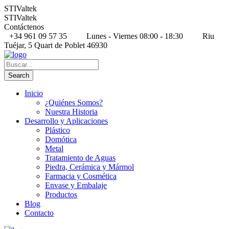
STIValtek
STIValtek
Contáctenos
+34 961 09 57 35
Lunes - Viernes 08:00 - 18:30
Riu
Tuéjar, 5 Quart de Poblet 46930
Inicio
¿Quiénes Somos?
Nuestra Historia
Desarrollo y Aplicaciones
Plástico
Domótica
Metal
Tratamiento de Aguas
Piedra, Cerámica y Mármol
Farmacia y Cosmética
Envase y Embalaje
Productos
Blog
Contacto