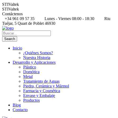
STIValtek
STIValtek
Contáctenos
+34 961 09 57 35
Lunes - Viernes 08:00 - 18:30
Riu
Tuéjar, 5 Quart de Poblet 46930
Inicio
¿Quiénes Somos?
Nuestra Historia
Desarrollo y Aplicaciones
Plástico
Domótica
Metal
Tratamiento de Aguas
Piedra, Cerámica y Mármol
Farmacia y Cosmética
Envase y Embalaje
Productos
Blog
Contacto