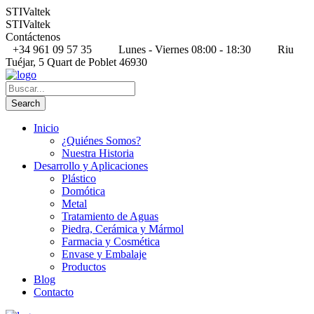
STIValtek
STIValtek
Contáctenos
+34 961 09 57 35
Lunes - Viernes 08:00 - 18:30
Riu
Tuéjar, 5 Quart de Poblet 46930
Inicio
¿Quiénes Somos?
Nuestra Historia
Desarrollo y Aplicaciones
Plástico
Domótica
Metal
Tratamiento de Aguas
Piedra, Cerámica y Mármol
Farmacia y Cosmética
Envase y Embalaje
Productos
Blog
Contacto