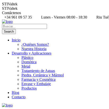
STIValtek
STIValtek
Contáctenos
+34 961 09 57 35
Lunes - Viernes 08:00 - 18:30
Riu Tué
Inicio
¿Quiénes Somos?
Nuestra Historia
Desarrollo y Aplicaciones
Plástico
Domótica
Metal
Tratamiento de Aguas
Piedra, Cerámica y Mármol
Farmacia y Cosmética
Envase y Embalaje
Productos
Blog
Contacto