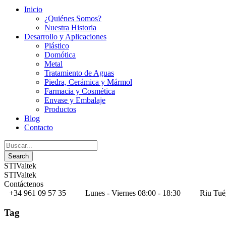
Inicio
¿Quiénes Somos?
Nuestra Historia
Desarrollo y Aplicaciones
Plástico
Domótica
Metal
Tratamiento de Aguas
Piedra, Cerámica y Mármol
Farmacia y Cosmética
Envase y Embalaje
Productos
Blog
Contacto
STIValtek
STIValtek
Contáctenos
+34 961 09 57 35
Lunes - Viernes 08:00 - 18:30
Riu Tué
Tag