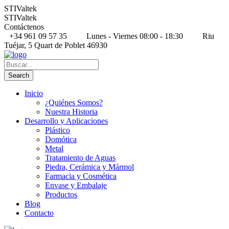
STIValtek
STIValtek
Contáctenos
+34 961 09 57 35
Lunes - Viernes 08:00 - 18:30
Riu
Tuéjar, 5 Quart de Poblet 46930
Inicio
¿Quiénes Somos?
Nuestra Historia
Desarrollo y Aplicaciones
Plástico
Domótica
Metal
Tratamiento de Aguas
Piedra, Cerámica y Mármol
Farmacia y Cosmética
Envase y Embalaje
Productos
Blog
Contacto