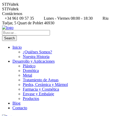
STIValtek
STIValtek
Contáctenos
+34 961 09 57 35
Lunes - Viernes 08:00 - 18:30
Riu
Tuéjar, 5 Quart de Poblet 46930
Inicio
¿Quiénes Somos?
Nuestra Historia
Desarrollo y Aplicaciones
Plástico
Domótica
Metal
Tratamiento de Aguas
Piedra, Cerámica y Mármol
Farmacia y Cosmética
Envase y Embalaje
Productos
Blog
Contacto