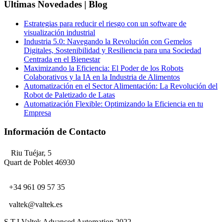
Ultimas Novedades | Blog
Estrategias para reducir el riesgo con un software de
visualización industrial
Industria 5.0: Navegando la Revolución con Gemelos
Digitales, Sostenibilidad y Resiliencia para una Sociedad
Centrada en el Bienestar
Maximizando la Eficiencia: El Poder de los Robots
Colaborativos y la IA en la Industria de Alimentos
Automatización en el Sector Alimentación: La Revolución del
Robot de Paletizado de Latas
Automatización Flexible: Optimizando la Eficiencia en tu
Empresa
Información de Contacto
Riu Tuéjar, 5
Quart de Poblet 46930
+34 961 09 57 35
valtek@valtek.es
S.T.I.Valtek Advanced Automation 2022