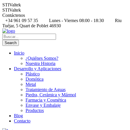
STIValtek
STIValtek
Contáctenos
+34 961 09 57 35
Lunes - Viernes 08:00 - 18:30
Riu
Tuéjar, 5 Quart de Poblet 46930
Inicio
¿Quiénes Somos?
Nuestra Historia
Desarrollo y Aplicaciones
Plástico
Domótica
Metal
Tratamiento de Aguas
Piedra, Cerámica y Mármol
Farmacia y Cosmética
Envase y Embalaje
Productos
Blog
Contacto