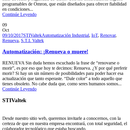
programables de Omron, que están diseñados para ofrecer fiabilidad
en condiciones...
Continúe Leyendo
09
Oct
09/10/2017
STIValtek
Automatización Industrial
,
IoT
,
Renovar
,
Renueva
,
S.T.I. Valtek
Automatización: ¡Renueva o muere!
RENUEVA Sin duda hemos escuchado la frase de “renovarse o
morir”, es por eso que hoy te decimos: Renueva. ¿Y por qué preferir
morir? Si hay un sin número de posibilidades para poder hacer esa
actualización que tanto esperaste. “Dale color” a todo aquello que
tienes obsoleto. No cabe duda que, como seres humanos somos...
Continúe Leyendo
STIValtek
Desde nuestro sitio web, queremos invitarle a conocernos, con la
certeza de que en nuestra empresa encontrará, con total seguridad, el
colaborador tecnológico que estaba buscando.