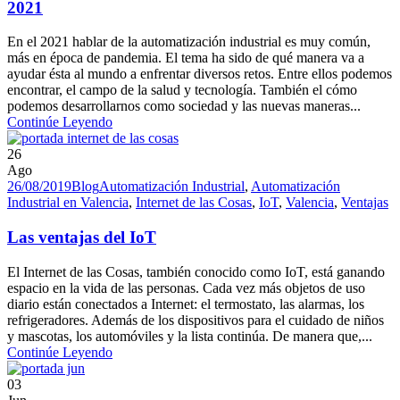
2021
En el 2021 hablar de la automatización industrial es muy común,
más en época de pandemia. El tema ha sido de qué manera va a
ayudar ésta al mundo a enfrentar diversos retos. Entre ellos podemos
encontrar, el campo de la salud y tecnología. También el cómo
podemos desarrollarnos como sociedad y las nuevas maneras...
Continúe Leyendo
26
Ago
26/08/2019
Blog
Automatización Industrial
,
Automatización
Industrial en Valencia
,
Internet de las Cosas
,
IoT
,
Valencia
,
Ventajas
Las ventajas del IoT
El Internet de las Cosas, también conocido como IoT, está ganando
espacio en la vida de las personas. Cada vez más objetos de uso
diario están conectados a Internet: el termostato, las alarmas, los
refrigeradores. Además de los dispositivos para el cuidado de niños
y mascotas, los automóviles y la lista continúa. De manera que,...
Continúe Leyendo
03