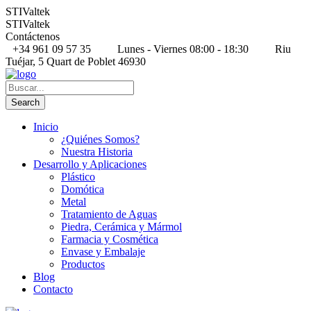
STIValtek
STIValtek
Contáctenos
+34 961 09 57 35
Lunes - Viernes 08:00 - 18:30
Riu
Tuéjar, 5 Quart de Poblet 46930
Inicio
¿Quiénes Somos?
Nuestra Historia
Desarrollo y Aplicaciones
Plástico
Domótica
Metal
Tratamiento de Aguas
Piedra, Cerámica y Mármol
Farmacia y Cosmética
Envase y Embalaje
Productos
Blog
Contacto