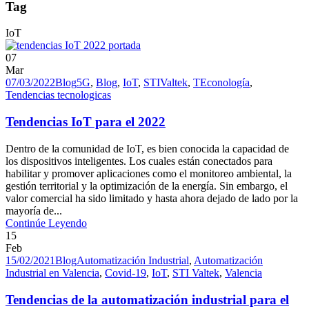
Tag
IoT
07
Mar
07/03/2022
Blog
5G
,
Blog
,
IoT
,
STIValtek
,
TEconología
,
Tendencias tecnologicas
Tendencias IoT para el 2022
Dentro de la comunidad de IoT, es bien conocida la capacidad de
los dispositivos inteligentes. Los cuales están conectados para
habilitar y promover aplicaciones como el monitoreo ambiental, la
gestión territorial y la optimización de la energía. Sin embargo, el
valor comercial ha sido limitado y hasta ahora dejado de lado por la
mayoría de...
Continúe Leyendo
15
Feb
15/02/2021
Blog
Automatización Industrial
,
Automatización
Industrial en Valencia
,
Covid-19
,
IoT
,
STI Valtek
,
Valencia
Tendencias de la automatización industrial para el