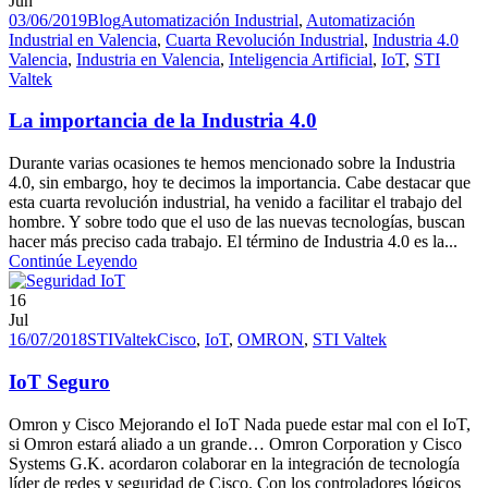
Jun
03/06/2019
Blog
Automatización Industrial
,
Automatización
Industrial en Valencia
,
Cuarta Revolución Industrial
,
Industria 4.0
Valencia
,
Industria en Valencia
,
Inteligencia Artificial
,
IoT
,
STI
Valtek
La importancia de la Industria 4.0
Durante varias ocasiones te hemos mencionado sobre la Industria
4.0, sin embargo, hoy te decimos la importancia. Cabe destacar que
esta cuarta revolución industrial, ha venido a facilitar el trabajo del
hombre. Y sobre todo que el uso de las nuevas tecnologías, buscan
hacer más preciso cada trabajo. El término de Industria 4.0 es la...
Continúe Leyendo
16
Jul
16/07/2018
STIValtek
Cisco
,
IoT
,
OMRON
,
STI Valtek
IoT Seguro
Omron y Cisco Mejorando el IoT Nada puede estar mal con el IoT,
si Omron estará aliado a un grande… Omron Corporation y Cisco
Systems G.K. acordaron colaborar en la integración de tecnología
líder de redes y seguridad de Cisco. Con los controladores lógicos