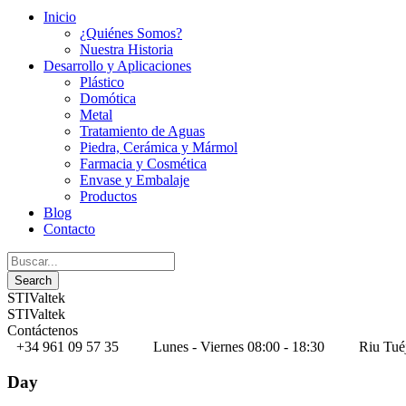
Inicio
¿Quiénes Somos?
Nuestra Historia
Desarrollo y Aplicaciones
Plástico
Domótica
Metal
Tratamiento de Aguas
Piedra, Cerámica y Mármol
Farmacia y Cosmética
Envase y Embalaje
Productos
Blog
Contacto
STIValtek
STIValtek
Contáctenos
+34 961 09 57 35
Lunes - Viernes 08:00 - 18:30
Riu Tué
Day