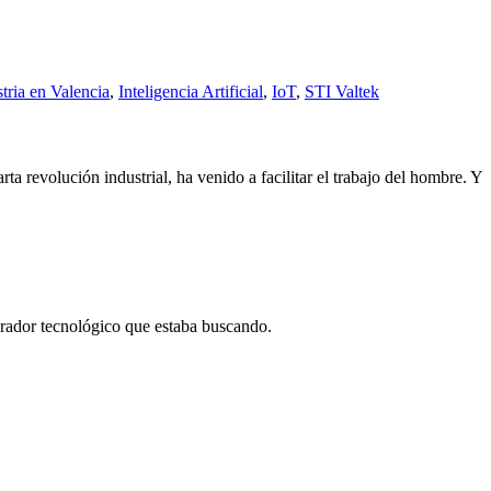
tria en Valencia
,
Inteligencia Artificial
,
IoT
,
STI Valtek
a revolución industrial, ha venido a facilitar el trabajo del hombre. Y
borador tecnológico que estaba buscando.