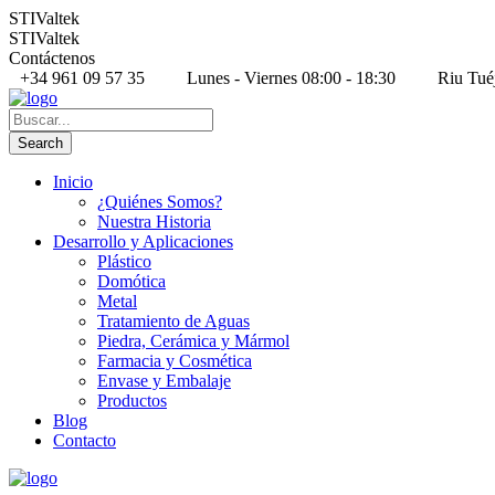
STIValtek
STIValtek
Contáctenos
+34 961 09 57 35
Lunes - Viernes 08:00 - 18:30
Riu Tué
Inicio
¿Quiénes Somos?
Nuestra Historia
Desarrollo y Aplicaciones
Plástico
Domótica
Metal
Tratamiento de Aguas
Piedra, Cerámica y Mármol
Farmacia y Cosmética
Envase y Embalaje
Productos
Blog
Contacto