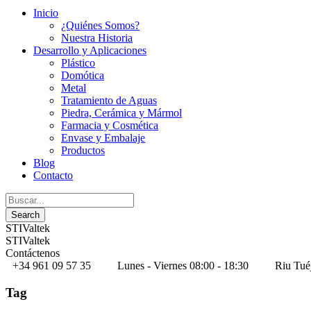
Inicio
¿Quiénes Somos?
Nuestra Historia
Desarrollo y Aplicaciones
Plástico
Domótica
Metal
Tratamiento de Aguas
Piedra, Cerámica y Mármol
Farmacia y Cosmética
Envase y Embalaje
Productos
Blog
Contacto
STIValtek
STIValtek
Contáctenos
+34 961 09 57 35
Lunes - Viernes 08:00 - 18:30
Riu Tué
Tag