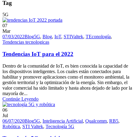
Tag
5G
07
Mar
07/03/2022
Blog
5G
,
Blog
,
IoT
,
STIValtek
,
TEconología
,
Tendencias tecnologicas
Tendencias IoT para el 2022
Dentro de la comunidad de IoT, es bien conocida la capacidad de
los dispositivos inteligentes. Los cuales están conectados para
habilitar y promover aplicaciones como el monitoreo ambiental, la
gestión territorial y la optimización de la energía. Sin embargo, el
valor comercial ha sido limitado y hasta ahora dejado de lado por la
mayoría de...
Continúe Leyendo
06
Jul
06/07/2020
Blog
5G
,
Inteligencia Artificial
,
Qualcomm
,
RB5
,
Robótica
,
STI Valtek
,
Tecnología 5G