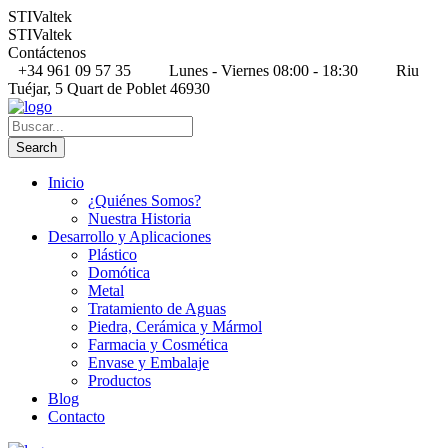
STIValtek
STIValtek
Contáctenos
+34 961 09 57 35
Lunes - Viernes 08:00 - 18:30
Riu
Tuéjar, 5 Quart de Poblet 46930
Inicio
¿Quiénes Somos?
Nuestra Historia
Desarrollo y Aplicaciones
Plástico
Domótica
Metal
Tratamiento de Aguas
Piedra, Cerámica y Mármol
Farmacia y Cosmética
Envase y Embalaje
Productos
Blog
Contacto