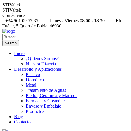
STIValtek
STIValtek
Contáctenos
+34 961 09 57 35
Lunes - Viernes 08:00 - 18:30
Riu
Tuéjar, 5 Quart de Poblet 46930
Inicio
¿Quiénes Somos?
Nuestra Historia
Desarrollo y Aplicaciones
Plástico
Domótica
Metal
Tratamiento de Aguas
Piedra, Cerámica y Mármol
Farmacia y Cosmética
Envase y Embalaje
Productos
Blog
Contacto