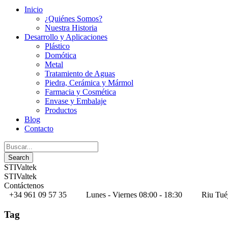
Inicio
¿Quiénes Somos?
Nuestra Historia
Desarrollo y Aplicaciones
Plástico
Domótica
Metal
Tratamiento de Aguas
Piedra, Cerámica y Mármol
Farmacia y Cosmética
Envase y Embalaje
Productos
Blog
Contacto
STIValtek
STIValtek
Contáctenos
+34 961 09 57 35
Lunes - Viernes 08:00 - 18:30
Riu Tué
Tag