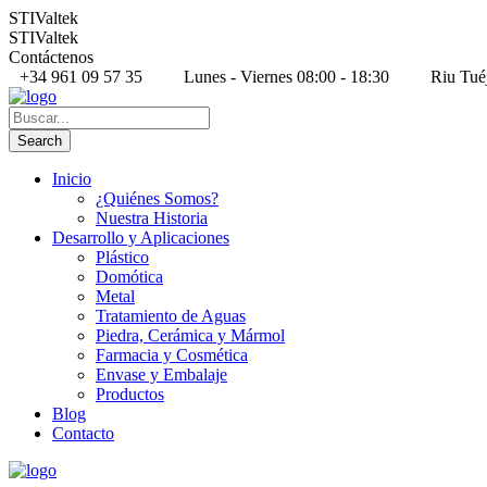
STIValtek
STIValtek
Contáctenos
+34 961 09 57 35
Lunes - Viernes 08:00 - 18:30
Riu Tué
Inicio
¿Quiénes Somos?
Nuestra Historia
Desarrollo y Aplicaciones
Plástico
Domótica
Metal
Tratamiento de Aguas
Piedra, Cerámica y Mármol
Farmacia y Cosmética
Envase y Embalaje
Productos
Blog
Contacto