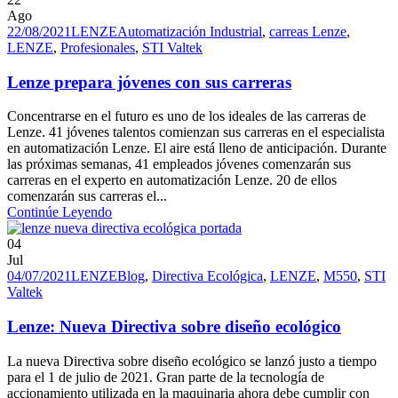
Ago
22/08/2021
LENZE
Automatización Industrial
,
carreas Lenze
,
LENZE
,
Profesionales
,
STI Valtek
Lenze prepara jóvenes con sus carreras
Concentrarse en el futuro es uno de los ideales de las carreras de
Lenze. 41 jóvenes talentos comienzan sus carreras en el especialista
en automatización Lenze. El aire está lleno de anticipación. Durante
las próximas semanas, 41 empleados jóvenes comenzarán sus
carreras en el experto en automatización Lenze. 20 de ellos
comenzarán sus carreras el...
Continúe Leyendo
04
Jul
04/07/2021
LENZE
Blog
,
Directiva Ecológica
,
LENZE
,
M550
,
STI
Valtek
Lenze: Nueva Directiva sobre diseño ecológico
La nueva Directiva sobre diseño ecológico se lanzó justo a tiempo
para el 1 de julio de 2021. Gran parte de la tecnología de
accionamiento utilizada en la maquinaria ahora debe cumplir con