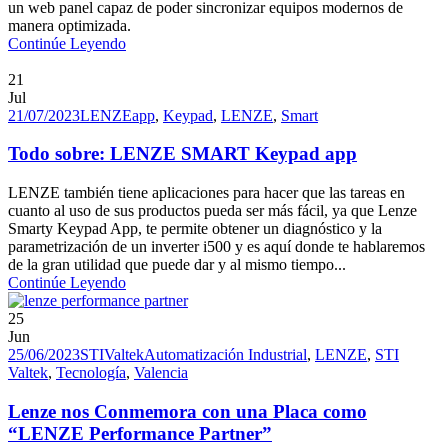
un web panel capaz de poder sincronizar equipos modernos de
manera optimizada.
Continúe Leyendo
21
Jul
21/07/2023
LENZE
app
,
Keypad
,
LENZE
,
Smart
Todo sobre: LENZE SMART Keypad app
LENZE también tiene aplicaciones para hacer que las tareas en
cuanto al uso de sus productos pueda ser más fácil, ya que Lenze
Smarty Keypad App, te permite obtener un diagnóstico y la
parametrización de un inverter i500 y es aquí donde te hablaremos
de la gran utilidad que puede dar y al mismo tiempo...
Continúe Leyendo
25
Jun
25/06/2023
STIValtek
Automatización Industrial
,
LENZE
,
STI
Valtek
,
Tecnología
,
Valencia
Lenze nos Conmemora con una Placa como
“LENZE Performance Partner”