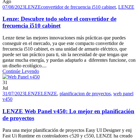
Ago
07/08/2023
LENZE
convertidor de frecuencia i510 cabinet
,
LENZE
Lenze: Descubre todo sobre el convertidor de
frecuencia i510 cabinet
Lenze tiene las mejores innovaciones más prácticas que puedes
conseguir en el mercado, ya que este compacto convertidor de
frecuencia i510 cabinet, es una unidad de armario eléctrico, que
puede ser tan práctico para ti, sin la necesidad de que tengas que
gastar mucha energía, y puedas adaptarlo a diferentes funcione, con
un diseño ecológico....
Continúe Leyendo
31
Jul
31/07/2023
LENZE
LENZE
,
planificacion de proyectos
,
web panel
v450
LENZE Web Panel v450: Lo mejor en planificación
de proyectos
Para una mejor planificación de proyectos Easy UI Designer y enj
Fast Ui Runtime en controladores c520 y c550, LENZE ha creado