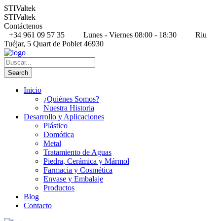
STIValtek
STIValtek
Contáctenos
+34 961 09 57 35
Lunes - Viernes 08:00 - 18:30
Riu
Tuéjar, 5 Quart de Poblet 46930
Inicio
¿Quiénes Somos?
Nuestra Historia
Desarrollo y Aplicaciones
Plástico
Domótica
Metal
Tratamiento de Aguas
Piedra, Cerámica y Mármol
Farmacia y Cosmética
Envase y Embalaje
Productos
Blog
Contacto