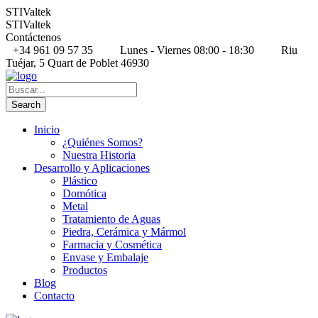
STIValtek
STIValtek
Contáctenos
+34 961 09 57 35
Lunes - Viernes 08:00 - 18:30
Riu
Tuéjar, 5 Quart de Poblet 46930
Inicio
¿Quiénes Somos?
Nuestra Historia
Desarrollo y Aplicaciones
Plástico
Domótica
Metal
Tratamiento de Aguas
Piedra, Cerámica y Mármol
Farmacia y Cosmética
Envase y Embalaje
Productos
Blog
Contacto