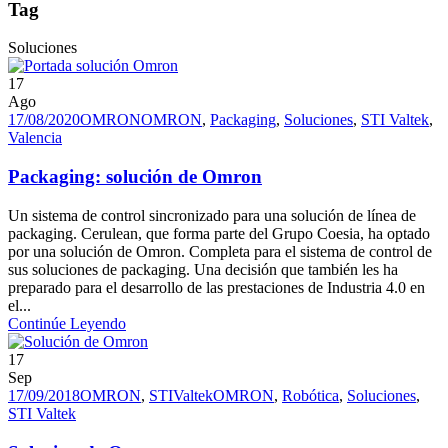
Tag
Soluciones
17
Ago
17/08/2020
OMRON
OMRON
,
Packaging
,
Soluciones
,
STI Valtek
,
Valencia
Packaging: solución de Omron
Un sistema de control sincronizado para una solución de línea de
packaging. Cerulean, que forma parte del Grupo Coesia, ha optado
por una solución de Omron. Completa para el sistema de control de
sus soluciones de packaging. Una decisión que también les ha
preparado para el desarrollo de las prestaciones de Industria 4.0 en
el...
Continúe Leyendo
17
Sep
17/09/2018
OMRON
,
STIValtek
OMRON
,
Robótica
,
Soluciones
,
STI Valtek