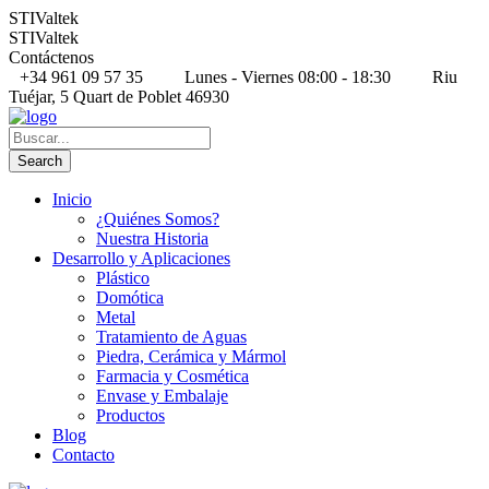
STIValtek
STIValtek
Contáctenos
+34 961 09 57 35
Lunes - Viernes 08:00 - 18:30
Riu
Tuéjar, 5 Quart de Poblet 46930
Inicio
¿Quiénes Somos?
Nuestra Historia
Desarrollo y Aplicaciones
Plástico
Domótica
Metal
Tratamiento de Aguas
Piedra, Cerámica y Mármol
Farmacia y Cosmética
Envase y Embalaje
Productos
Blog
Contacto