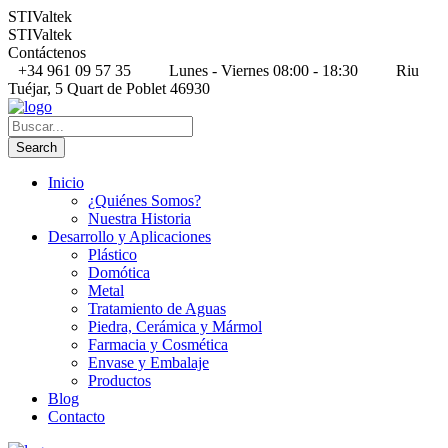
STIValtek
STIValtek
Contáctenos
+34 961 09 57 35
Lunes - Viernes 08:00 - 18:30
Riu
Tuéjar, 5 Quart de Poblet 46930
Inicio
¿Quiénes Somos?
Nuestra Historia
Desarrollo y Aplicaciones
Plástico
Domótica
Metal
Tratamiento de Aguas
Piedra, Cerámica y Mármol
Farmacia y Cosmética
Envase y Embalaje
Productos
Blog
Contacto