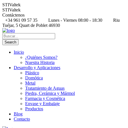
STIValtek
STIValtek
Contáctenos
+34 961 09 57 35
Lunes - Viernes 08:00 - 18:30
Riu
Tuéjar, 5 Quart de Poblet 46930
Inicio
¿Quiénes Somos?
Nuestra Historia
Desarrollo y Aplicaciones
Plástico
Domótica
Metal
Tratamiento de Aguas
Piedra, Cerámica y Mármol
Farmacia y Cosmética
Envase y Embalaje
Productos
Blog
Contacto