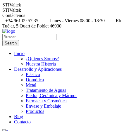
STIValtek
STIValtek
Contáctenos
+34 961 09 57 35
Lunes - Viernes 08:00 - 18:30
Riu
Tuéjar, 5 Quart de Poblet 46930
Inicio
¿Quiénes Somos?
Nuestra Historia
Desarrollo y Aplicaciones
Plástico
Domótica
Metal
Tratamiento de Aguas
Piedra, Cerámica y Mármol
Farmacia y Cosmética
Envase y Embalaje
Productos
Blog
Contacto