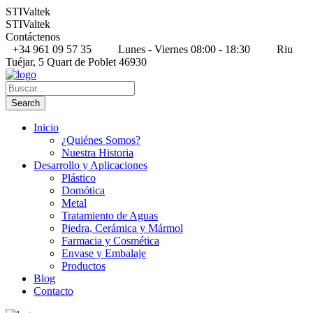
STIValtek
STIValtek
Contáctenos
+34 961 09 57 35
Lunes - Viernes 08:00 - 18:30
Riu
Tuéjar, 5 Quart de Poblet 46930
Inicio
¿Quiénes Somos?
Nuestra Historia
Desarrollo y Aplicaciones
Plástico
Domótica
Metal
Tratamiento de Aguas
Piedra, Cerámica y Mármol
Farmacia y Cosmética
Envase y Embalaje
Productos
Blog
Contacto