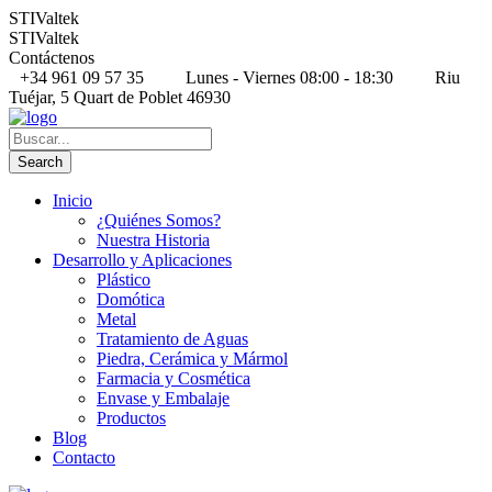
STIValtek
STIValtek
Contáctenos
+34 961 09 57 35
Lunes - Viernes 08:00 - 18:30
Riu
Tuéjar, 5 Quart de Poblet 46930
Inicio
¿Quiénes Somos?
Nuestra Historia
Desarrollo y Aplicaciones
Plástico
Domótica
Metal
Tratamiento de Aguas
Piedra, Cerámica y Mármol
Farmacia y Cosmética
Envase y Embalaje
Productos
Blog
Contacto