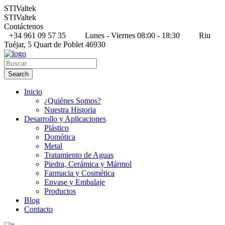
STIValtek
STIValtek
Contáctenos
+34 961 09 57 35
Lunes - Viernes 08:00 - 18:30
Riu
Tuéjar, 5 Quart de Poblet 46930
Inicio
¿Quiénes Somos?
Nuestra Historia
Desarrollo y Aplicaciones
Plástico
Domótica
Metal
Tratamiento de Aguas
Piedra, Cerámica y Mármol
Farmacia y Cosmética
Envase y Embalaje
Productos
Blog
Contacto