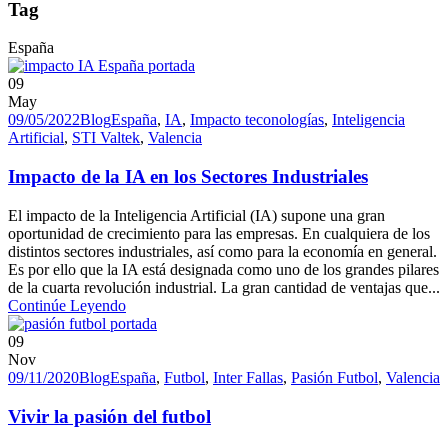
Tag
España
09
May
09/05/2022
Blog
España
,
IA
,
Impacto teconologías
,
Inteligencia
Artificial
,
STI Valtek
,
Valencia
Impacto de la IA en los Sectores Industriales
El impacto de la Inteligencia Artificial (IA) supone una gran
oportunidad de crecimiento para las empresas. En cualquiera de los
distintos sectores industriales, así como para la economía en general.
Es por ello que la IA está designada como uno de los grandes pilares
de la cuarta revolución industrial. La gran cantidad de ventajas que...
Continúe Leyendo
09
Nov
09/11/2020
Blog
España
,
Futbol
,
Inter Fallas
,
Pasión Futbol
,
Valencia
Vivir la pasión del futbol