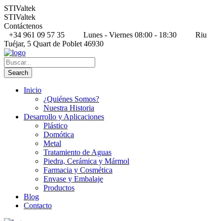
STIValtek
STIValtek
Contáctenos
+34 961 09 57 35
Lunes - Viernes 08:00 - 18:30
Riu
Tuéjar, 5 Quart de Poblet 46930
Inicio
¿Quiénes Somos?
Nuestra Historia
Desarrollo y Aplicaciones
Plástico
Domótica
Metal
Tratamiento de Aguas
Piedra, Cerámica y Mármol
Farmacia y Cosmética
Envase y Embalaje
Productos
Blog
Contacto