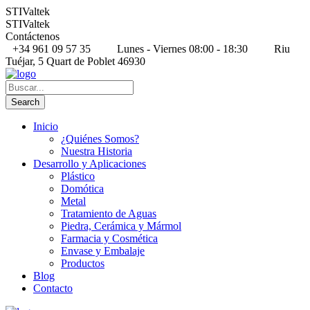
STIValtek
STIValtek
Contáctenos
+34 961 09 57 35
Lunes - Viernes 08:00 - 18:30
Riu
Tuéjar, 5 Quart de Poblet 46930
Inicio
¿Quiénes Somos?
Nuestra Historia
Desarrollo y Aplicaciones
Plástico
Domótica
Metal
Tratamiento de Aguas
Piedra, Cerámica y Mármol
Farmacia y Cosmética
Envase y Embalaje
Productos
Blog
Contacto