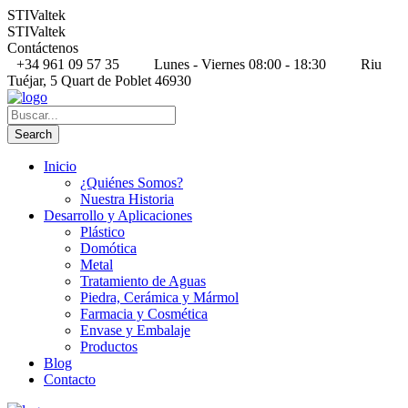
STIValtek
STIValtek
Contáctenos
+34 961 09 57 35
Lunes - Viernes 08:00 - 18:30
Riu
Tuéjar, 5 Quart de Poblet 46930
Inicio
¿Quiénes Somos?
Nuestra Historia
Desarrollo y Aplicaciones
Plástico
Domótica
Metal
Tratamiento de Aguas
Piedra, Cerámica y Mármol
Farmacia y Cosmética
Envase y Embalaje
Productos
Blog
Contacto