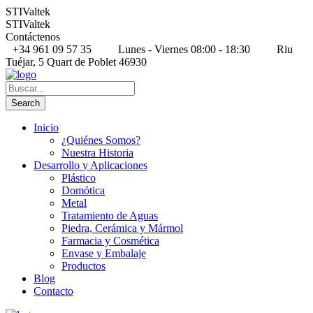
STIValtek
STIValtek
Contáctenos
+34 961 09 57 35
Lunes - Viernes 08:00 - 18:30
Riu
Tuéjar, 5 Quart de Poblet 46930
Inicio
¿Quiénes Somos?
Nuestra Historia
Desarrollo y Aplicaciones
Plástico
Domótica
Metal
Tratamiento de Aguas
Piedra, Cerámica y Mármol
Farmacia y Cosmética
Envase y Embalaje
Productos
Blog
Contacto