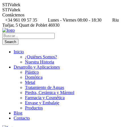
STIValtek
STIValtek
Contáctenos
+34 961 09 57 35
Lunes - Viernes 08:00 - 18:30
Riu
Tuéjar, 5 Quart de Poblet 46930
Inicio
¿Quiénes Somos?
Nuestra Historia
Desarrollo y Aplicaciones
Plástico
Domótica
Metal
Tratamiento de Aguas
Piedra, Cerámica y Mármol
Farmacia y Cosmética
Envase y Embalaje
Productos
Blog
Contacto