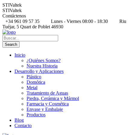
STIValtek
STIValtek
Contáctenos
+34 961 09 57 35
Lunes - Viernes 08:00 - 18:30
Riu
Tuéjar, 5 Quart de Poblet 46930
Inicio
¿Quiénes Somos?
Nuestra Historia
Desarrollo y Aplicaciones
Plástico
Domótica
Metal
Tratamiento de Aguas
Piedra, Cerámica y Mármol
Farmacia y Cosmética
Envase y Embalaje
Productos
Blog
Contacto