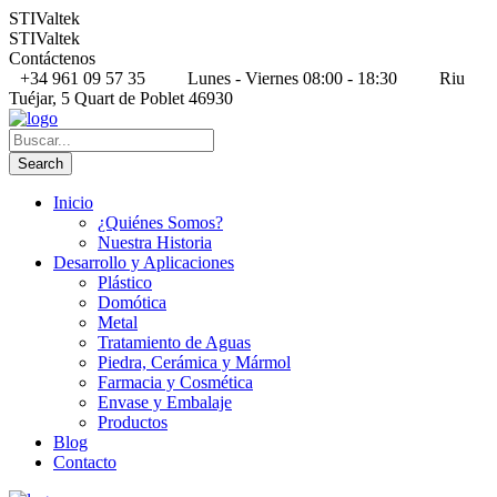
STIValtek
STIValtek
Contáctenos
+34 961 09 57 35
Lunes - Viernes 08:00 - 18:30
Riu
Tuéjar, 5 Quart de Poblet 46930
Inicio
¿Quiénes Somos?
Nuestra Historia
Desarrollo y Aplicaciones
Plástico
Domótica
Metal
Tratamiento de Aguas
Piedra, Cerámica y Mármol
Farmacia y Cosmética
Envase y Embalaje
Productos
Blog
Contacto