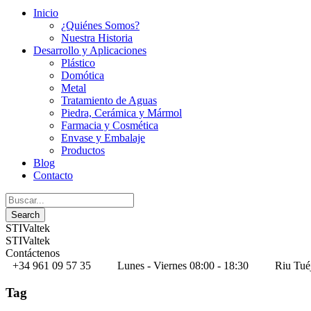
Inicio
¿Quiénes Somos?
Nuestra Historia
Desarrollo y Aplicaciones
Plástico
Domótica
Metal
Tratamiento de Aguas
Piedra, Cerámica y Mármol
Farmacia y Cosmética
Envase y Embalaje
Productos
Blog
Contacto
STIValtek
STIValtek
Contáctenos
+34 961 09 57 35
Lunes - Viernes 08:00 - 18:30
Riu Tué
Tag