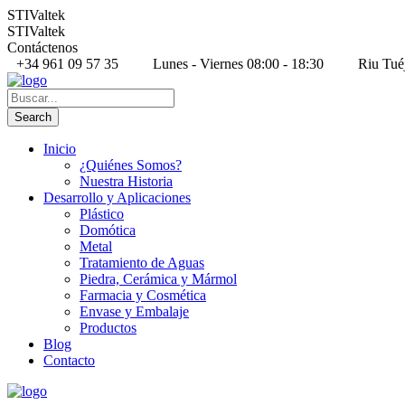
STIValtek
STIValtek
Contáctenos
+34 961 09 57 35
Lunes - Viernes 08:00 - 18:30
Riu Tué
Inicio
¿Quiénes Somos?
Nuestra Historia
Desarrollo y Aplicaciones
Plástico
Domótica
Metal
Tratamiento de Aguas
Piedra, Cerámica y Mármol
Farmacia y Cosmética
Envase y Embalaje
Productos
Blog
Contacto