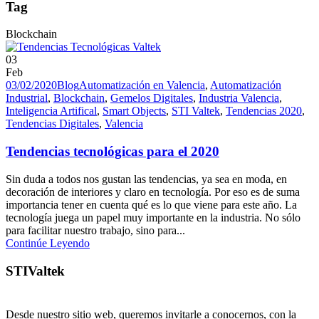
Tag
Blockchain
03
Feb
03/02/2020
Blog
Automatización en Valencia
,
Automatización
Industrial
,
Blockchain
,
Gemelos Digitales
,
Industria Valencia
,
Inteligencia Artifical
,
Smart Objects
,
STI Valtek
,
Tendencias 2020
,
Tendencias Digitales
,
Valencia
Tendencias tecnológicas para el 2020
Sin duda a todos nos gustan las tendencias, ya sea en moda, en
decoración de interiores y claro en tecnología. Por eso es de suma
importancia tener en cuenta qué es lo que viene para este año. La
tecnología juega un papel muy importante en la industria. No sólo
para facilitar nuestro trabajo, sino para...
Continúe Leyendo
STIValtek
Desde nuestro sitio web, queremos invitarle a conocernos, con la