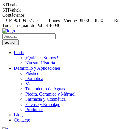
STIValtek
STIValtek
Contáctenos
+34 961 09 57 35
Lunes - Viernes 08:00 - 18:30
Riu
Tuéjar, 5 Quart de Poblet 46930
Inicio
¿Quiénes Somos?
Nuestra Historia
Desarrollo y Aplicaciones
Plástico
Domótica
Metal
Tratamiento de Aguas
Piedra, Cerámica y Mármol
Farmacia y Cosmética
Envase y Embalaje
Productos
Blog
Contacto