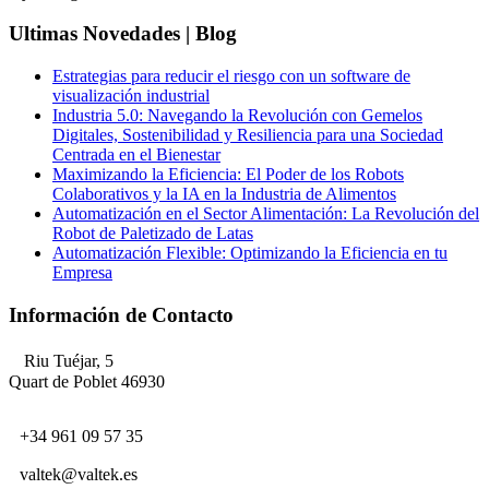
Ultimas Novedades | Blog
Estrategias para reducir el riesgo con un software de
visualización industrial
Industria 5.0: Navegando la Revolución con Gemelos
Digitales, Sostenibilidad y Resiliencia para una Sociedad
Centrada en el Bienestar
Maximizando la Eficiencia: El Poder de los Robots
Colaborativos y la IA en la Industria de Alimentos
Automatización en el Sector Alimentación: La Revolución del
Robot de Paletizado de Latas
Automatización Flexible: Optimizando la Eficiencia en tu
Empresa
Información de Contacto
Riu Tuéjar, 5
Quart de Poblet 46930
+34 961 09 57 35
valtek@valtek.es