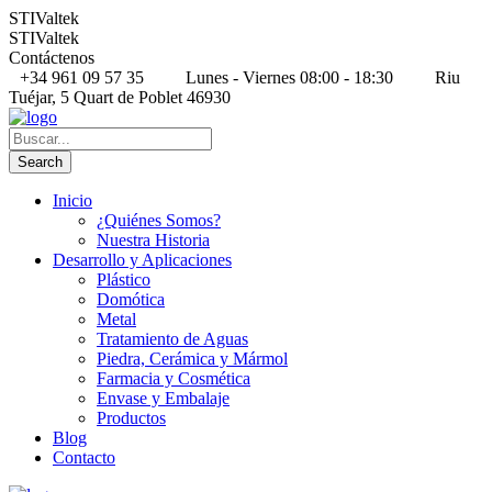
STIValtek
STIValtek
Contáctenos
+34 961 09 57 35
Lunes - Viernes 08:00 - 18:30
Riu
Tuéjar, 5 Quart de Poblet 46930
Inicio
¿Quiénes Somos?
Nuestra Historia
Desarrollo y Aplicaciones
Plástico
Domótica
Metal
Tratamiento de Aguas
Piedra, Cerámica y Mármol
Farmacia y Cosmética
Envase y Embalaje
Productos
Blog
Contacto