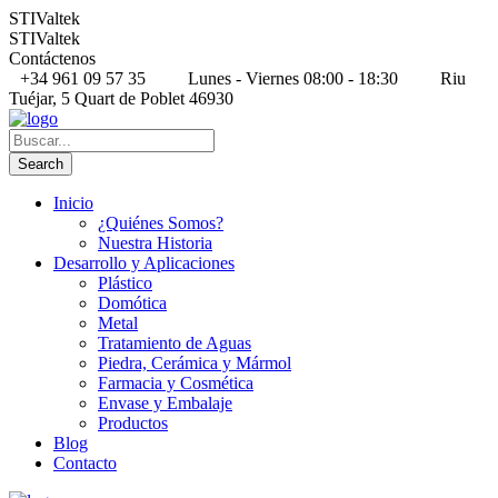
STIValtek
STIValtek
Contáctenos
+34 961 09 57 35
Lunes - Viernes 08:00 - 18:30
Riu
Tuéjar, 5 Quart de Poblet 46930
Inicio
¿Quiénes Somos?
Nuestra Historia
Desarrollo y Aplicaciones
Plástico
Domótica
Metal
Tratamiento de Aguas
Piedra, Cerámica y Mármol
Farmacia y Cosmética
Envase y Embalaje
Productos
Blog
Contacto