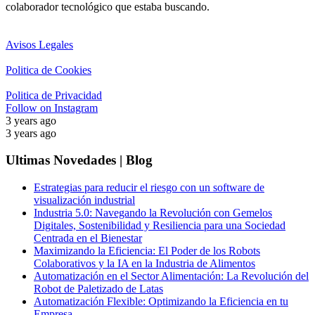
colaborador tecnológico que estaba buscando.
Avisos Legales
Politica de Cookies
Politica de Privacidad
Follow on Instagram
3 years ago
3 years ago
Ultimas Novedades | Blog
Estrategias para reducir el riesgo con un software de
visualización industrial
Industria 5.0: Navegando la Revolución con Gemelos
Digitales, Sostenibilidad y Resiliencia para una Sociedad
Centrada en el Bienestar
Maximizando la Eficiencia: El Poder de los Robots
Colaborativos y la IA en la Industria de Alimentos
Automatización en el Sector Alimentación: La Revolución del
Robot de Paletizado de Latas
Automatización Flexible: Optimizando la Eficiencia en tu
Empresa