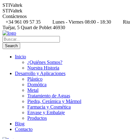
STIValtek
STIValtek
Contáctenos
+34 961 09 57 35
Lunes - Viernes 08:00 - 18:30
Riu
Tuéjar, 5 Quart de Poblet 46930
Inicio
¿Quiénes Somos?
Nuestra Historia
Desarrollo y Aplicaciones
Plástico
Domótica
Metal
Tratamiento de Aguas
Piedra, Cerámica y Mármol
Farmacia y Cosmética
Envase y Embalaje
Productos
Blog
Contacto