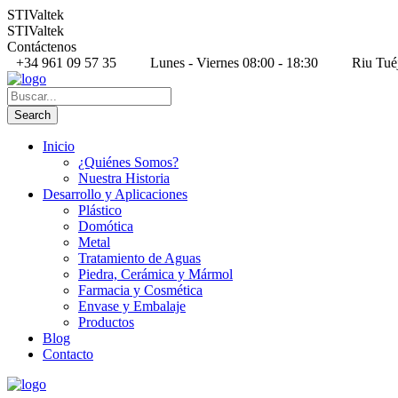
STIValtek
STIValtek
Contáctenos
+34 961 09 57 35
Lunes - Viernes 08:00 - 18:30
Riu Tué
Inicio
¿Quiénes Somos?
Nuestra Historia
Desarrollo y Aplicaciones
Plástico
Domótica
Metal
Tratamiento de Aguas
Piedra, Cerámica y Mármol
Farmacia y Cosmética
Envase y Embalaje
Productos
Blog
Contacto