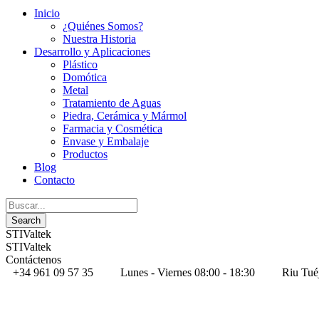
Inicio
¿Quiénes Somos?
Nuestra Historia
Desarrollo y Aplicaciones
Plástico
Domótica
Metal
Tratamiento de Aguas
Piedra, Cerámica y Mármol
Farmacia y Cosmética
Envase y Embalaje
Productos
Blog
Contacto
STIValtek
STIValtek
Contáctenos
+34 961 09 57 35
Lunes - Viernes 08:00 - 18:30
Riu Tué