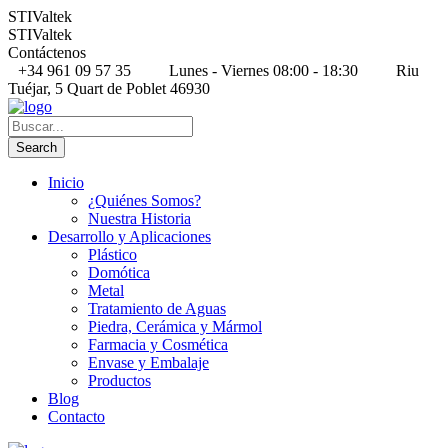
STIValtek
STIValtek
Contáctenos
+34 961 09 57 35
Lunes - Viernes 08:00 - 18:30
Riu
Tuéjar, 5 Quart de Poblet 46930
Inicio
¿Quiénes Somos?
Nuestra Historia
Desarrollo y Aplicaciones
Plástico
Domótica
Metal
Tratamiento de Aguas
Piedra, Cerámica y Mármol
Farmacia y Cosmética
Envase y Embalaje
Productos
Blog
Contacto