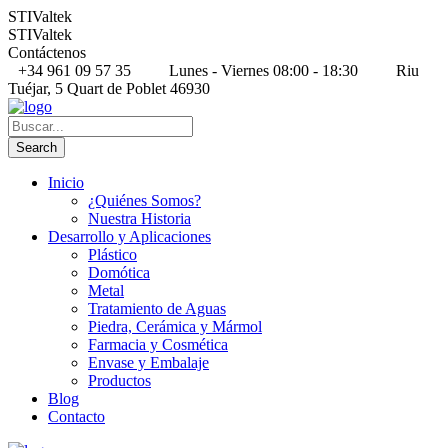
STIValtek
STIValtek
Contáctenos
+34 961 09 57 35
Lunes - Viernes 08:00 - 18:30
Riu
Tuéjar, 5 Quart de Poblet 46930
Inicio
¿Quiénes Somos?
Nuestra Historia
Desarrollo y Aplicaciones
Plástico
Domótica
Metal
Tratamiento de Aguas
Piedra, Cerámica y Mármol
Farmacia y Cosmética
Envase y Embalaje
Productos
Blog
Contacto